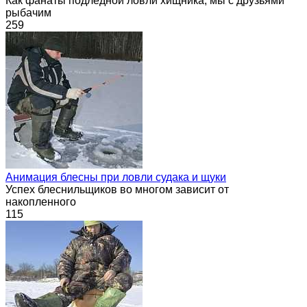
Как фанаты подледной ловли хищника, мы с друзьями
рыбачим
259
Анимация блесны при ловли судака и щуки
Успех блеснильщиков во многом зависит от
накопленного
115