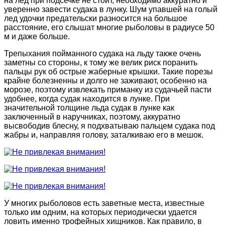
на лед при подсечке не стоит, необходимо аккуратно и
уверенно завести судака в лунку. Шум упавшей на голый
лед удочки предательски разносится на большое
расстояние, его слышат многие рыболовы в радиусе 50
м и даже больше.
Трепыхания пойманного судака на льду также очень
заметны со стороны, к тому же велик риск поранить
пальцы рук об острые жаберные крышки. Такие порезы
крайне болезненны и долго не заживают, особенно на
морозе, поэтому извлекать приманку из судачьей пасти
удобнее, когда судак находится в лунке. При
значительной толщине льда судак в лунке как
заключенный в наручниках, поэтому, аккуратно
высвободив блесну, я подхватываю пальцем судака под
жабры и, направляя голову, заталкиваю его в мешок.
У многих рыболовов есть заветные места, известные
только им одним, на которых периодически удается
ловить именно трофейных хищников. Как правило, в