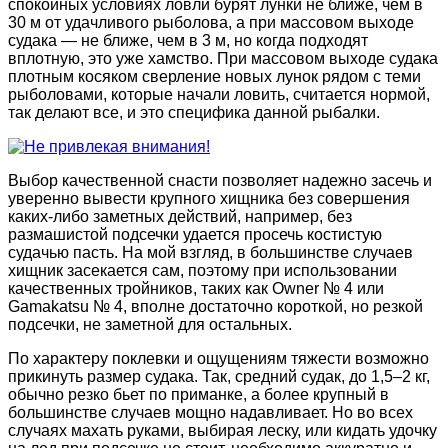
спокойных условиях ловли бурят лунки не ближе, чем в
30 м от удачливого рыболова, а при массовом выходе
судака — не ближе, чем в 3 м, но когда подходят
вплотную, это уже хамство. При массовом выходе судака
плотным косяком сверление новых лунок рядом с теми
рыболовами, которые начали ловить, считается нормой,
так делают все, и это специфика данной рыбалки.
Выбор качественной снасти позволяет надежно засечь и
уверенно вывести крупного хищника без совершения
каких-либо заметных действий, например, без
размашистой подсечки удается просечь костистую
судачью пасть. На мой взгляд, в большинстве случаев
хищник засекается сам, поэтому при использовании
качественных тройников, таких как Owner № 4 или
Gamakatsu № 4, вполне достаточно короткой, но резкой
подсечки, не заметной для остальных.
По характеру поклевки и ощущениям тяжести возможно
прикинуть размер судака. Так, средний судак, до 1,5–2 кг,
обычно резко бьет по приманке, а более крупный в
большинстве случаев мощно надавливает. Но во всех
случаях махать руками, выбирая леску, или кидать удочку