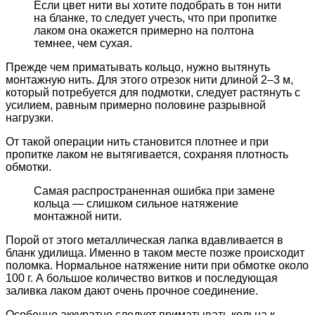
Если цвет нити вы хотите подобрать в тон нити
на бланке, то следует учесть, что при пропитке
лаком она окажется примерно на полтона
темнее, чем сухая.
Прежде чем приматывать кольцо, нужно вытянуть
монтажную нить. Для этого отрезок нити длиной 2–3 м,
который потребуется для подмотки, следует растянуть с
усилием, равным примерно половине разрывной
нагрузки.
От такой операции нить становится плотнее и при
пропитке лаком не вытягивается, сохраняя плотность
обмотки.
Самая распространенная ошибка при замене
кольца — слишком сильное натяжение
монтажной нити.
Порой от этого металлическая лапка вдавливается в
бланк удилища. Именно в таком месте позже происходит
поломка. Нормальное натяжение нити при обмотке около
100 г. А большое количество витков и последующая
заливка лаком дают очень прочное соединение.
Особенно аккуратно следует приматывать кольца к