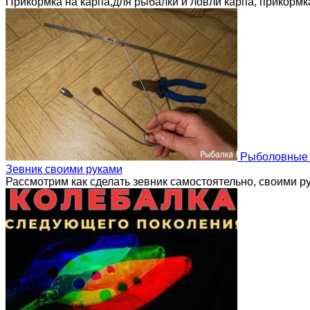
Прикормка на карпа,для рыбалки и ловли карпа, прикорм
Рыболовные 
Зевник своими руками
Рассмотрим как сделать зевник самостоятельно, своими ру