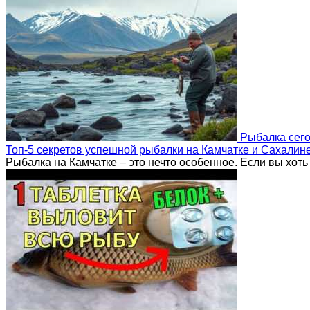
Рыбалка сег
Топ-5 секретов успешной рыбалки на Камчатке и Сахалин
Рыбалка на Камчатке – это нечто особенное. Если вы хоть 