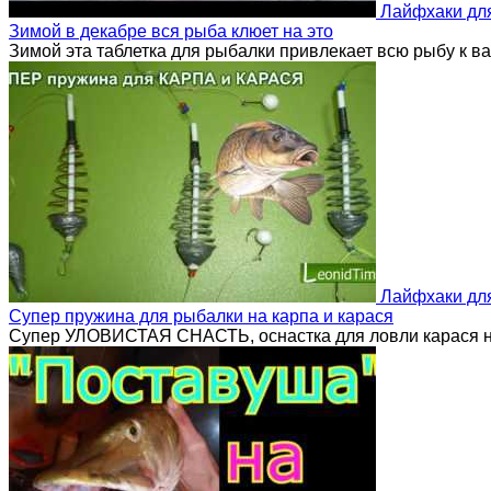
Лайфхаки дл
Зимой в декабре вся рыба клюет на это
Зимой эта таблетка для рыбалки привлекает всю рыбу к в
Лайфхаки дл
Супер пружина для рыбалки на карпа и карася
Супер УЛОВИСТАЯ СНАСТЬ, оснастка для ловли карася н