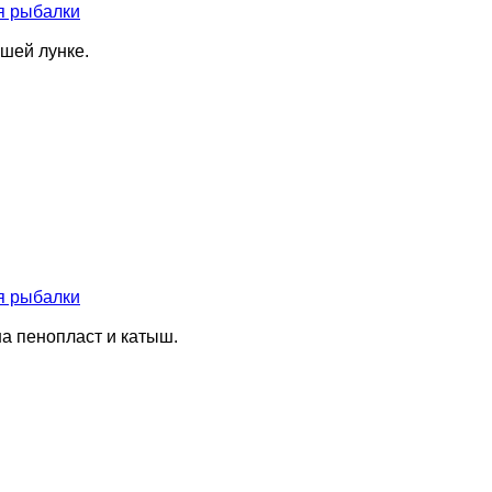
я рыбалки
ашей лунке.
я рыбалки
а пенопласт и катыш.