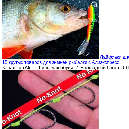
Лайфхаки дл
15 крутых товаров для зимней рыбалки с Алиэкспресс
Канал Top Ali: 1. Шипы для обуви: 2. Раскладной багор: 3. 