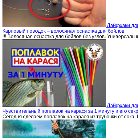
Лайфхаки дл
Карповый поводок – волосяная оснастка для бойлов
!!! Волосяная оснастка для бойлов без узлов. Универсаль
Лайфхаки дл
Чувствительный поплавок на карася за 1 минуту и его сек
Сегодня сделаем поплавок на карася из трубочки от сока.