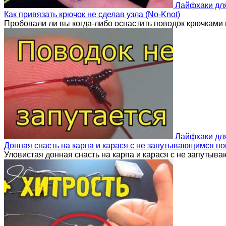
Лайфхаки дл
Как привязать крючок не сделав узла (No-Knot)
Пробовали ли вы когда-либо оснастить поводок крючками 
Лайфхаки дл
Донная снасть на карпа и карася с не запутывающимся п
Уловистая донная снасть на карпа и карася с не запутыв