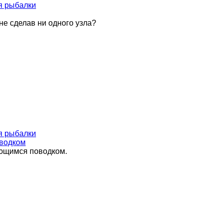
я рыбалки
не сделав ни одного узла?
я рыбалки
оводком
ающимся поводком.