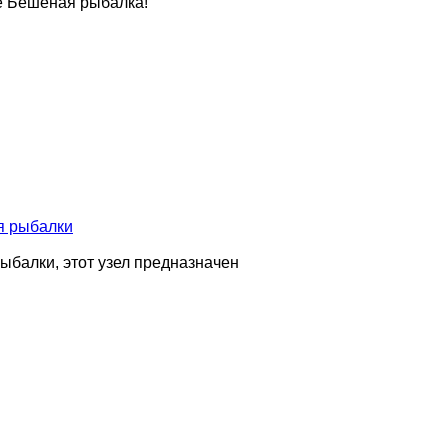
ле Бешеная рыбалка!
я рыбалки
ыбалки, этот узел предназначен