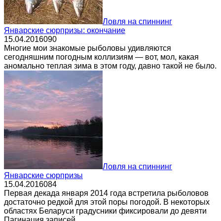
Ловля на спиннинг
Январские сюрпризы: окончание
15.04.2016
0
90
Многие мои знакомые рыболовы удивляются
сегодняшним погодным коллизиям — вот, мол, какая
аномально теплая зима в этом году, давно такой не было.
Ловля на спиннинг
Январские сюрпризы
15.04.2016
0
84
Первая декада января 2014 года встретила рыболовов
достаточно редкой для этой поры погодой. В некоторых
областях Беларуси градусники фиксировали до девяти
Пагинация записей