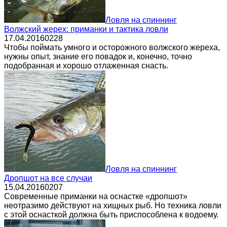
Ловля на спиннинг
Волжский жерех: приманки и тактика ловли
17.04.2016
0
228
Чтобы поймать умного и осторожного волжского жереха,
нужны опыт, знание его повадок и, конечно, точно
подобранная и хорошо отлаженная снасть.
Ловля на спиннинг
Дропшот на все случаи
15.04.2016
0
207
Современные приманки на оснастке «дропшот»
неотразимо действуют на хищных рыб. Но техника ловли
с этой оснасткой должна быть приспособлена к водоему.