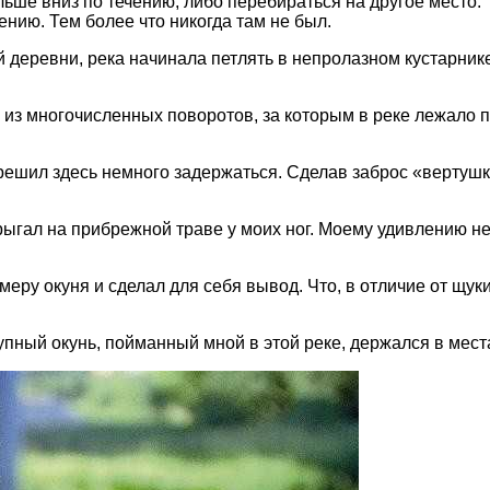
ше вниз по течению, либо перебираться на другое место. 
нию. Тем более что никогда там не был.
й деревни, река начинала петлять в непролазном кустарник
м из многочисленных поворотов, за которым в реке лежало 
 решил здесь немного задержаться. Сделав заброс «вертуш
рыгал на прибрежной траве у моих ног. Моему удивлению н
меру окуня и сделал для себя вывод. Что, в отличие от щук
ный окунь, пойманный мной в этой реке, держался в места