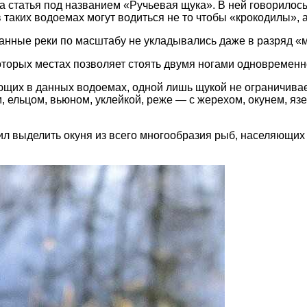
 статья под названием «Ручьевая щука». В ней говорилось 
в таких водоемах могут водиться не то чтобы «крокодилы», 
данные реки по масштабу не укладывались даже в разряд «
оторых местах позволяет стоять двумя ногами одновременн
щих в данных водоемах, одной лишь щукой не ограничиваетс
, ельцом, вьюном, уклейкой, реже — с жерехом, окунем, яз
лил выделить окуня из всего многообразия рыб, населяющих