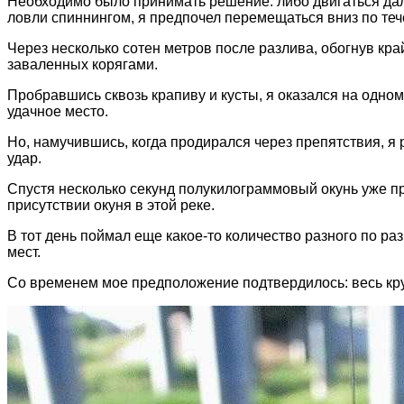
Необходимо было принимать решение: либо двигаться даль
ловли спиннингом, я предпочел перемещаться вниз по тече
Через несколько сотен метров после разлива, обогнув кра
заваленных корягами.
Пробравшись сквозь крапиву и кусты, я оказался на одно
удачное место.
Но, намучившись, когда продирался через препятствия, я
удар.
Спустя несколько секунд полукилограммовый окунь уже п
присутствии окуня в этой реке.
В тот день поймал еще какое-то количество разного по раз
мест.
Со временем мое предположение подтвердилось: весь круп