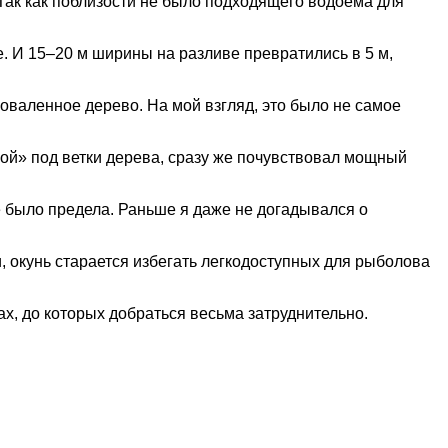
Так как поблизости не было подходящего водоема для
е. И 15–20 м ширины на разливе превратились в 5 м,
поваленное дерево. На мой взгляд, это было не самое
кой» под ветки дерева, сразу же почувствовал мощный
е было предела. Раньше я даже не догадывался о
и, окунь старается избегать легкодоступных для рыболова
х, до которых добраться весьма затруднительно.