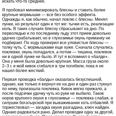
искать что-то среднее.
Я пробовал минимизировать блесны и ставить более
крупные мормышки — все без особого эффекта.
Однажды я, как обычно, начал ловлю с блесны. Менял
лунки, но результат один и тот же: тычки есть, реализации
ноль. В таких случаях блесну сбрасывают на дно. По
перволедью и по последнему льду этот прием довольно
удачно срабатывает, но в глухозимье окунь приманку не
подбирает. По ходу проверил все уловистые блесны —
толку чуть. С мормышками еще хуже. Сначала случались
поклевки, окунь попадался, а потом — тишина, поклевок
ни в одной лунке не было. И тут я вспомнил о «балде».
Она у меня была довольно крупная. Масса груза около
2–3 г, и мой кивок сгибался в три погибели, пока я не
нашел более жесткий.
Первая проводка «балды» оказалась безуспешной,
однако, как только я вернул ее на дно и один раз стукнул
по нему, произошла поклевка. Кивок мягко прижало, а
после подсечки удочку чуть из руки не выбило. Таков
норов крупного окуня в глухозимье — поклевка слабая, а
силушки богатырской при вываживании хоть отбавляй. Я
торжествовал — загадка окуня разгадана, ключ найден.
Однако радоваться рано. Делал проводки одну за другой,