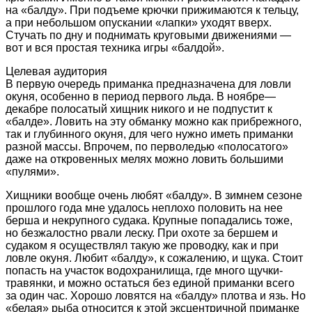
на «балду». При подъеме крючки прижимаются к тельцу,
а при небольшом опускании «лапки» уходят вверх.
Стучать по дну и поднимать круговыми движениями —
вот и вся простая техника игры «балдой».
Целевая аудитория
В первую очередь приманка предназначена для ловли
окуня, особенно в период первого льда. В ноябре—
декабре полосатый хищник никого и не подпустит к
«балде». Ловить на эту обманку можно как прибрежного,
так и глубинного окуня, для чего нужно иметь приманки
разной массы. Впрочем, по перволедью «полосатого»
даже на откровенных мелях можно ловить большими
«пулями».
Хищники вообще очень любят «балду». В зимнем сезоне
прошлого года мне удалось неплохо половить на нее
берша и некрупного судака. Крупные попадались тоже,
но безжалостно рвали леску. При охоте за бершем и
судаком я осуществлял такую же проводку, как и при
ловле окуня. Любит «балду», к сожалению, и щука. Стоит
попасть на участок водохранилища, где много щучки-
травянки, и можно остаться без единой приманки всего
за один час. Хорошо ловятся на «балду» плотва и язь. Но
«белая» рыба относится к этой эксцентричной приманке