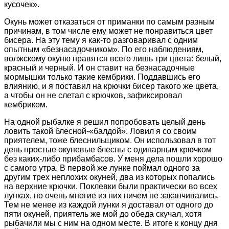
кусочек».
Окунь может отказаться от приманки по самым разным
причинам, в том числе ему может не понравиться цвет
бисера. На эту тему я как-то разговаривал с одним
опытным «безнасадочником». По его наблюдениям,
волжскому окуню нравятся всего лишь три цвета: белый,
красный и черный. И он ставит на безнасадочные
мормышки только такие кембрики. Поддавшись его
влиянию, и я поставил на крючки бисер такого же цвета,
а чтобы он не слетал с крючков, зафиксировал
кембриком.
На одной рыбалке я решил попробовать целый день
ловить такой блесной-«балдой». Ловил я со своим
приятелем, тоже блеснильщиком. Он использовал в тот
день простые окуневые блесны с одинарным крючком
без каких-либо прибамбасов. У меня дела пошли хорошо
с самого утра. В первой же лунке поймал одного за
другим трех неплохих окуней, два из которых попались
на верхние крючки. Поклевки были практически во всех
лунках, но очень многие из них ничем не заканчивались.
Тем не менее из каждой лунки я доставал от одного до
пяти окуней, приятель же мой до обеда скучал, хотя
рыбачили мы с ним на одном месте. В итоге к концу дня