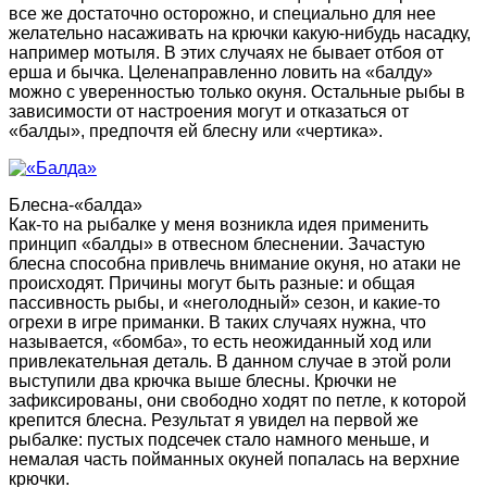
все же достаточно осторожно, и специально для нее
желательно насаживать на крючки какую-нибудь насадку,
например мотыля. В этих случаях не бывает отбоя от
ерша и бычка. Целенаправленно ловить на «балду»
можно с уверенностью только окуня. Остальные рыбы в
зависимости от настроения могут и отказаться от
«балды», предпочтя ей блесну или «чертика».
Блесна-«балда»
Как-то на рыбалке у меня возникла идея применить
принцип «балды» в отвесном блеснении. Зачастую
блесна способна привлечь внимание окуня, но атаки не
происходят. Причины могут быть разные: и общая
пассивность рыбы, и «неголодный» сезон, и какие-то
огрехи в игре приманки. В таких случаях нужна, что
называется, «бомба», то есть неожиданный ход или
привлекательная деталь. В данном случае в этой роли
выступили два крючка выше блесны. Крючки не
зафиксированы, они свободно ходят по петле, к которой
крепится блесна. Результат я увидел на первой же
рыбалке: пустых подсечек стало намного меньше, и
немалая часть пойманных окуней попалась на верхние
крючки.