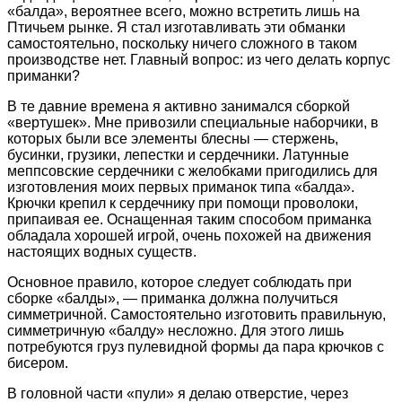
«балда», вероятнее всего, можно встретить лишь на
Птичьем рынке. Я стал изготавливать эти обманки
самостоятельно, поскольку ничего сложного в таком
производстве нет. Главный вопрос: из чего делать корпус
приманки?
В те давние времена я активно занимался сборкой
«вертушек». Мне привозили специальные наборчики, в
которых были все элементы блесны — стержень,
бусинки, грузики, лепестки и сердечники. Латунные
меппсовские сердечники с желобками пригодились для
изготовления моих первых приманок типа «балда».
Крючки крепил к сердечнику при помощи проволоки,
припаивая ее. Оснащенная таким способом приманка
обладала хорошей игрой, очень похожей на движения
настоящих водных существ.
Основное правило, которое следует соблюдать при
сборке «балды», — приманка должна получиться
симметричной. Самостоятельно изготовить правильную,
симметричную «балду» несложно. Для этого лишь
потребуются груз пулевидной формы да пара крючков с
бисером.
В головной части «пули» я делаю отверстие, через