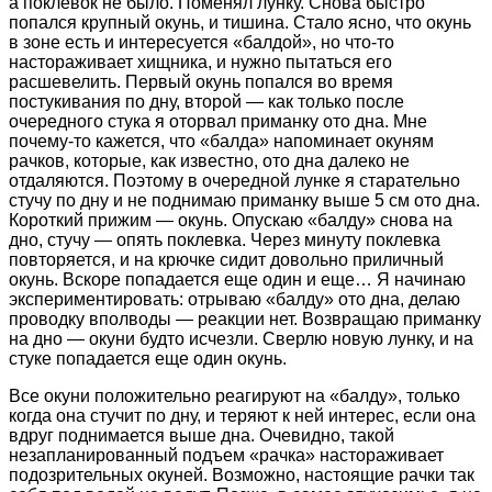
а поклевок не было. Поменял лунку. Снова быстро
попался крупный окунь, и тишина. Стало ясно, что окунь
в зоне есть и интересуется «балдой», но что-то
настораживает хищника, и нужно пытаться его
расшевелить. Первый окунь попался во время
постукивания по дну, второй — как только после
очередного стука я оторвал приманку ото дна. Мне
почему-то кажется, что «балда» напоминает окуням
рачков, которые, как известно, ото дна далеко не
отдаляются. Поэтому в очередной лунке я старательно
стучу по дну и не поднимаю приманку выше 5 см ото дна.
Короткий прижим — окунь. Опускаю «балду» снова на
дно, стучу — опять поклевка. Через минуту поклевка
повторяется, и на крючке сидит довольно приличный
окунь. Вскоре попадается еще один и еще… Я начинаю
экспериментировать: отрываю «балду» ото дна, делаю
проводку вполводы — реакции нет. Возвращаю приманку
на дно — окуни будто исчезли. Сверлю новую лунку, и на
стуке попадается еще один окунь.
Все окуни положительно реагируют на «балду», только
когда она стучит по дну, и теряют к ней интерес, если она
вдруг поднимается выше дна. Очевидно, такой
незапланированный подъем «рачка» настораживает
подозрительных окуней. Возможно, настоящие рачки так