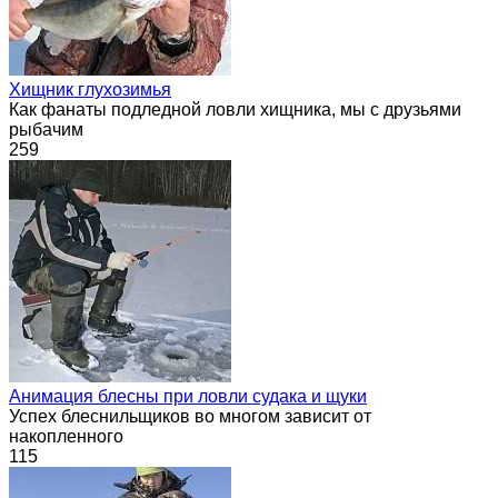
Хищник глухозимья
Как фанаты подледной ловли хищника, мы с друзьями
рыбачим
259
Анимация блесны при ловли судака и щуки
Успех блеснильщиков во многом зависит от
накопленного
115