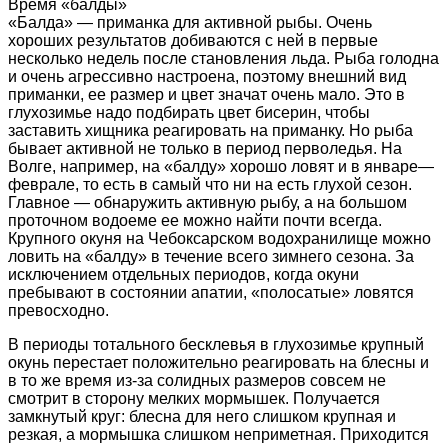
Время «балды»
«Балда» — приманка для активной рыбы. Очень
хороших результатов добиваются с ней в первые
несколько недель после становления льда. Рыба голодна
и очень агрессивно настроена, поэтому внешний вид
приманки, ее размер и цвет значат очень мало. Это в
глухозимье надо подбирать цвет бисерин, чтобы
заставить хищника реагировать на приманку. Но рыба
бывает активной не только в период перволедья. На
Волге, например, на «балду» хорошо ловят и в январе—
феврале, то есть в самый что ни на есть глухой сезон.
Главное — обнаружить активную рыбу, а на большом
проточном водоеме ее можно найти почти всегда.
Крупного окуня на Чебоксарском водохранилище можно
ловить на «балду» в течение всего зимнего сезона. За
исключением отдельных периодов, когда окуни
пребывают в состоянии апатии, «полосатые» ловятся
превосходно.
В периоды тотального бесклевья в глухозимье крупный
окунь перестает положительно реагировать на блесны и
в то же время из-за солидных размеров совсем не
смотрит в сторону мелких мормышек. Получается
замкнутый круг: блесна для него слишком крупная и
резкая, а мормышка слишком неприметная. Приходится