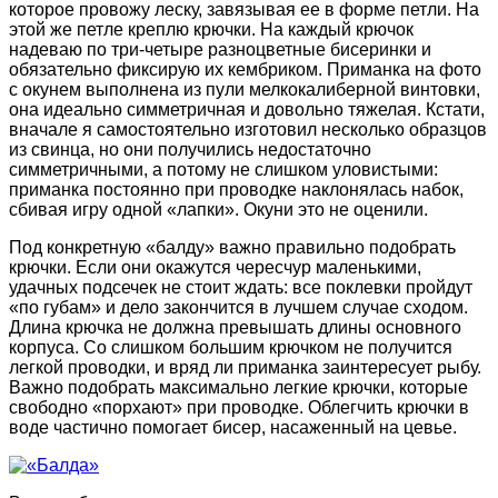
которое провожу леску, завязывая ее в форме петли. На
этой же петле креплю крючки. На каждый крючок
надеваю по три-четыре разноцветные бисеринки и
обязательно фиксирую их кембриком. Приманка на фото
с окунем выполнена из пули мелкокалиберной винтовки,
она идеально симметричная и довольно тяжелая. Кстати,
вначале я самостоятельно изготовил несколько образцов
из свинца, но они получились недостаточно
симметричными, а потому не слишком уловистыми:
приманка постоянно при проводке наклонялась набок,
сбивая игру одной «лапки». Окуни это не оценили.
Под конкретную «балду» важно правильно подобрать
крючки. Если они окажутся чересчур маленькими,
удачных подсечек не стоит ждать: все поклевки пройдут
«по губам» и дело закончится в лучшем случае сходом.
Длина крючка не должна превышать длины основного
корпуса. Со слишком большим крючком не получится
легкой проводки, и вряд ли приманка заинтересует рыбу.
Важно подобрать максимально легкие крючки, которые
свободно «порхают» при проводке. Облегчить крючки в
воде частично помогает бисер, насаженный на цевье.