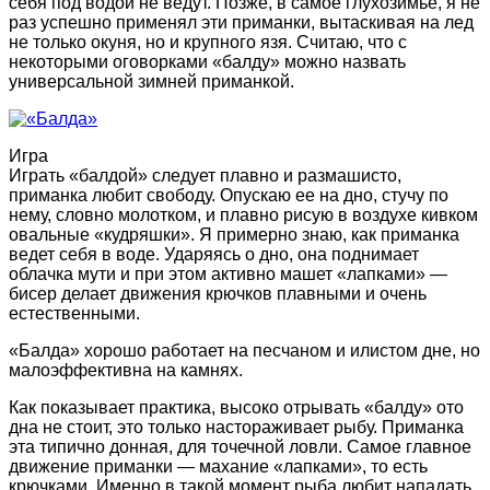
себя под водой не ведут. Позже, в самое глухозимье, я не
раз успешно применял эти приманки, вытаскивая на лед
не только окуня, но и крупного язя. Считаю, что с
некоторыми оговорками «балду» можно назвать
универсальной зимней приманкой.
Игра
Играть «балдой» следует плавно и размашисто,
приманка любит свободу. Опускаю ее на дно, стучу по
нему, словно молотком, и плавно рисую в воздухе кивком
овальные «кудряшки». Я примерно знаю, как приманка
ведет себя в воде. Ударяясь о дно, она поднимает
облачка мути и при этом активно машет «лапками» —
бисер делает движения крючков плавными и очень
естественными.
«Балда» хорошо работает на песчаном и илистом дне, но
малоэффективна на камнях.
Как показывает практика, высоко отрывать «балду» ото
дна не стоит, это только настораживает рыбу. Приманка
эта типично донная, для точечной ловли. Самое главное
движение приманки — махание «лапками», то есть
крючками. Именно в такой момент рыба любит нападать