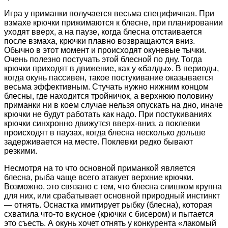
Игра у приманки получается весьма специфичная. При
взмахе крючки прижимаются к блесне, при планировании
уходят вверх, а на паузе, когда блесна отстаивается
после взмаха, крючки плавно возвращаются вниз.
Обычно в этот момент и происходят окуневые тычки.
Очень полезно постучать этой блесной по дну. Тогда
крючки приходят в движение, как у «балды». В периоды,
когда окунь пассивен, такое постукивание оказывается
весьма эффективным. Стучать нужно нижним концом
блесны, где находится тройничок, а верхнюю половину
приманки ни в коем случае нельзя опускать на дно, иначе
крючки не будут работать как надо. При постукиваниях
крючки синхронно движутся вверх-вниз, а поклевки
происходят в паузах, когда блесна несколько дольше
задерживается на месте. Поклевки редко бывают
резкими.
Несмотря на то что основной приманкой является
блесна, рыба чаще всего атакует верхние крючки.
Возможно, это связано с тем, что блесна слишком крупна
для них, или срабатывает основной природный инстинкт
— отнять. Оснастка имитирует рыбку (блесна), которая
схватила что-то вкусное (крючки с бисером) и пытается
это съесть. А окунь хочет отнять у конкурента «лакомый