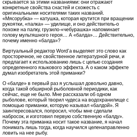
скрывается за этими названиями: они отражают
конкретные свойства снастей и схожесть с
оригинальными носителями таких названий.
«Мясорубка» — катушка, которая крутится при вращении
рукоятки, «палка» — удилище, и оно действитель-о
похоже на палку, грузило-«чебурашка» напоминает
голову мультяшного героя… А «балда»… Действительно,
почему именно «балда»?
Виртуальный редактор Word’а выделяет это слово как
просторечное, не свойственное литературной речи, и
предлагает к использованию лишь с целью создания
определенного языкового эффекта. А о каком эффекте
думал изобретатель этой приманки?
О «балде» в первый раз я услышал довольно давно,
когда такой обширной рыболовной периодики, как
сейчас, еще не было. Мне рассказали об одном
рыболове, который творил чудеса на водохранилище с
помощью приманки, которую называл «балдой». Я
заинтересовался, попросил, чтобы мне сделали
набросок, и изготовил первую собственную «балду».
Почему эта приманка носит такое название, я начал
понимать лишь тогда, когда научился целенаправленно
ловить на нее рыбу.