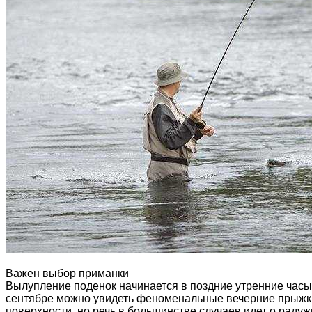
Важен выбор приманки
Вылупление поденок начинается в поздние утренние часы, 
сентябре можно увидеть феноменальные вечерние прыжки р
поверхности, но речь в большинстве случаев идет о раду