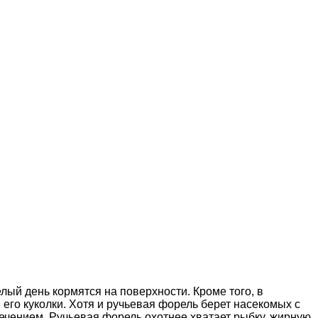
лый день кормятся на поверхности. Кроме того, в
го куколки. Хотя и ручьевая форель берет насекомых с
течением. Ручьевая форель охотнее хватает рыбку, жирную