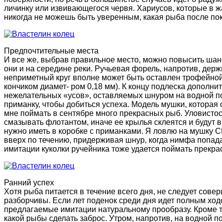
личинку или извивающегося червя. Хариусов, которые в ж
никогда не можешь быть уверенным, какая рыба после пок
Предпочтительные места
И все же, выбрав правильное место, можно повысить шан
они и на середине реки. Ручьевая форель, напротив, держ
неприметный круг вполне может быть оставлен трофейно
кончиком диамет- ром 0,18 мм). К концу подлеска дополн
нежелательных «усов», оставляемых шнуром на водной п
приманку, чтобы добиться успеха. Модель мушки, котора
мне поймать в сентябре много прекрасных рыб. Уловистос
смазывать флотантом, иначе ее крылья склеятся и будут
нужно иметь в коробке с приманками. Я ловлю на мушку C
вверх по течению, придерживая шнур, когда нимфа попад
имитации куколки ручейника тоже удается поймать прекр
Ранний успех
Хотя рыба питается в течение всего дня, не следует сове
разборчивы. Если лет поденок среди дня идет полным ходо
предлагаемые имитации натуральному прообразу. Кроме т
какой рыбы сделать заброс. Утром, напротив, на водной 