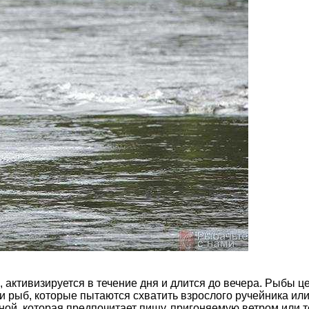
активизируется в течение дня и длится до вечера. Рыбы це
ыб, которые пытаются схватить взрослого ручейника или е
жной, которая предпочитает пищу, пригоняемую ветром или 