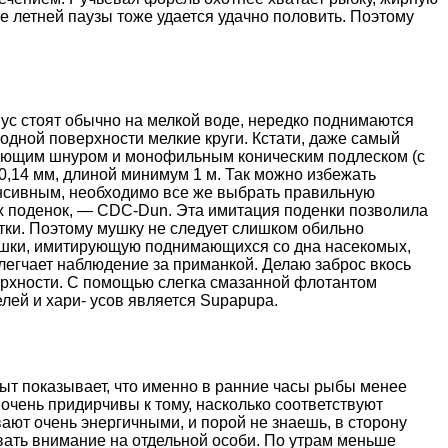
 летней паузы тоже удается удачно половить. Поэтому
ус стоят обычно на мелкой воде, нередко поднимаются
одной поверхности мелкие круги. Кстати, даже самый
вающим шнуром и монофильным коническим подлеском (с
0,14 мм, длиной минимум 1 м. Так можно избежать
енсивным, необходимо все же выбрать правильную
ах поденок, — CDC-Dun. Эта имитация поденки позволила
тки. Поэтому мушку не следует слишком обильно
мушки, имитирующую поднимающихся со дна насекомых,
легчает наблюдение за приманкой. Делаю заброс вкось
ерхности. С помощью слегка смазанной флотантом
ей и хари- усов является Supapupa.
пыт показывает, что именно в ранние часы рыбы менее
очень придирчивы к тому, насколько соответствуют
ют очень энергичными, и порой не знаешь, в сторону
овать внимание на отдельной особи. По утрам меньше