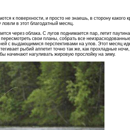
ся к поверхности, и просто не знаешь, в сторону какого к
 ловли в этот благодатный месяц.
ается через облака. С лугов поднимается пар, летит паути
пересмотреть свои планы, собрать все неизрасходованные 
ней с выдающимися перспективами на улов. Этот месяц ид
одстегивает рыбий аппетит точно так же, как прохладные но
ыбы начинают нагуливать жировую прослойку на зиму.