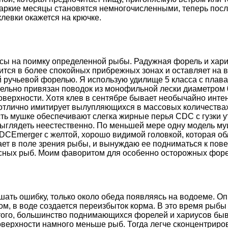
аркие месяцы становятся немногочисленными, теперь после
левки окажется на крючке.
сы на поимку определенной рыбы. Радужная форель и хари
ится в более спокойных прибрежных зонах и оставляет на в
й ручьевой форелью. Я использую удилище 5 класса с пла
ительно привязан поводок из монофильной лески диаметром 
оверхности. Хотя клев в сентябре бывает необычайно инт
я отлично имитирует вылупляющихся в массовых количеств
ть мушке обеспечивают слегка жирные перья CDC с гузки у
 выглядеть неестественно. По меньшей мере одну модель 
DCEmerger с желтой, хорошо видимой головкой, которая об
ает в поле зрения рыбы, и вынуждаю ее подниматься к пов
асных рыб. Моим фаворитом для особенно осторожных форел
ршать ошибку, только около обеда появляясь на водоеме. О
м, в воде создается переизбыток корма. В это время рыбы 
ого, большинство поднимающихся форелей и хариусов быва
поверхности намного меньше рыб. Тогда легче сконцентрир