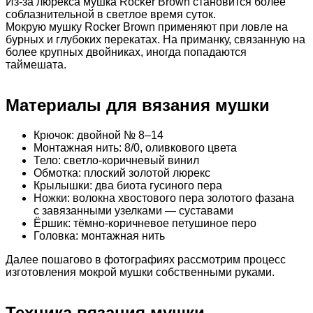
Из-за люрекса мушка Rocker Brown становится более
соблазнительной в светлое время суток.
Мокрую мушку Rocker Brown применяют при ловле на
бурных и глубоких перекатах. На приманку, связанную на
более крупных двойниках, иногда попадаются
таймешата.
Материалы для вязания мушки
Крючок: двойной № 8–14
Монтажная нить: 8/0, оливкового цвета
Тело: светло-коричневый винил
Обмотка: плоский золотой люрекс
Крылышки: два биота гусиного пера
Ножки: волокна хвостового пера золотого фазана
с завязанными узелками — суставами
Ёршик: тёмно-коричневое петушиное перо
Головка: монтажная нить
Далее пошагово в фотографиях рассмотрим процесс
изготовления мокрой мушки собственными руками.
Техника вязания мушки