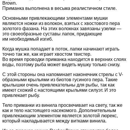
Brown.
Приманка выполнена в весьма реалистичном стиле.
Основными привлекающими элементами мушки
являются ножки из волокон, взятых с хвостового пера
золотого фазана. На этих волокнах завязаны узелки —
это своеобразные суставы лапок, придающие
им необходимый изгиб.
Когда мушка попадает в поток, лапки начинают играть
точно так же, как играет хвостом твистер.
Во время проводки приманка находится в верхних слоях
воды, поэтому рыба может видеть мушку только снизу.
С этой стороны она напоминает наконечник стрелы с V-
образными крыльями из биотов гусиного пера. Такие
крылышки очень привлекательны для рыбы, так как
имеют схожий с настоящими крыльями силуэт. И это
привлекает рыбу.
Тело приманки из винила просвечивает на свету, так же
как и тело настоящего насекомого. Дополнительным
привлекающим элементом является золотой люрекс,
который накладывается между витками винила.