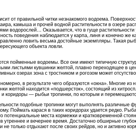
исит от правильной читки незнакомого водоема. Поверхност
за, аира, камыша и прочей водной растительности в озере 
и водорослей… Оказывается, что в гуще растительности у р
ость поведения наблюдается у карпа, линя и конечно же ка
правленно ловить весьма достойные экземпляры. Такая рыб
тересующего объекта ловли.
ся пойменные водоемы. Все они имеют типичную структуру:
нными листьями кувшинки желтой, плавно переходящее в ц
ливных озерах зона с тростником и рогозом может отсутство
мерно, в результате чего образуются «окна». Многие из н
ки желтой находится «подшерсток», состоящий из хитроспл
 и коридоры — рыбьи тропинки, по которым и перемещаютс
тельности подобные тропинки могут выполнять различные ф
ому. Поймать карася в таких коридорах удается редко. Рыб
 потенциальные места кормежки и кратковременной стоян
 утреннее и вечернее время. Достаточно обширные глубок
 не только отдыхают после своих рейдов, но и активно кор