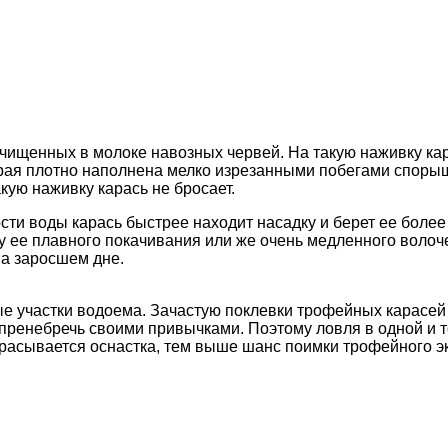
очищенных в молоке навозных червей. На такую наживку ка
оторая плотно наполнена мелко изрезанными побегами спор
кую наживку карась не бросает.
ти воды карась быстрее находит насадку и берет ее более
у ее плавного покачивания или же очень медленного воло
а заросшем дне.
ые участки водоема. Зачастую поклевки трофейных карасей
 пренебречь своими привычками. Поэтому ловля в одной и 
брасывается оснастка, тем выше шанс поимки трофейного э