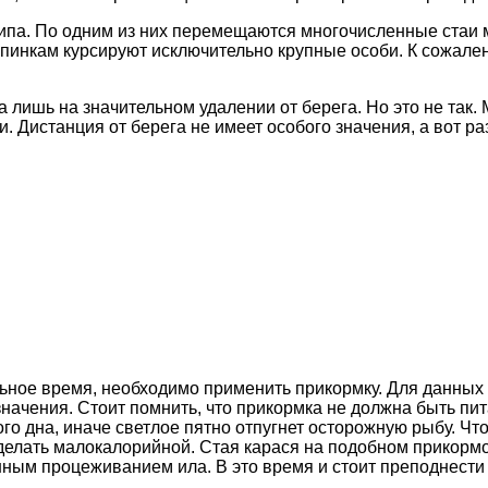
ипа. По одним из них перемещаются многочисленные стаи м
пинкам курсируют исключительно крупные особи. К сожален
 лишь на значительном удалении от берега. Но это не так.
и. Дистанция от берега не имеет особого значения, а вот 
ьное время, необходимо применить прикормку. Для данных 
значения. Стоит помнить, что прикормка не должна быть пи
го дна, иначе светлое пятно отпугнет осторожную рыбу. Что
 сделать малокалорийной. Стая карася на подобном прикор
онным процеживанием ила. В это время и стоит преподнест