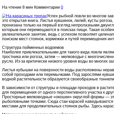
На чтение
8 мин
Комментарии
0
Успех рыбной ловли во многом зав
это открытая книга. Листья кувшинок, лилий, кусты рого
пронизана только на первый взгляд непролазными джунглям
которым они перемещаются в поисках пищи. Такая особенн
увлекательное занятие, ведь с успехом позволяет целена
поиском мест стоянок, кормежки и путей перемещения ин
Структура пойменных водоемов
Наиболее привлекательными для такого вида ловли являют
тростника или рогоза, затем — мелководье с многочисле
русло. Из-за критически низкого уровня воды во многих за
Листья кубышки на поверхности воды расположены неравно
собой проходами или перемычками. Под зарослями кувшин
водной растительности образуются своеобразные тоннели
В зависимости от структуры и площади проходов в расти
для перемещения от одного перспективного участка к друг
Просторные мелководные «окошки» округлой формы — это
рыболовными точками. Сюда стаи карасей наведываются в
местами для продолжительных стоянок рыбы. Здесь караси