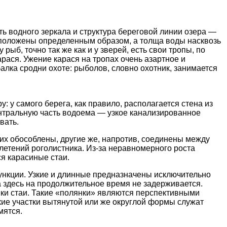
ь водного зеркала и структура береговой линии озера —
расположены определенным образом, а толща воды насквозь
ыб, точно так же как и у зверей, есть свои тропы, по
рася. Ужение карася на тропах очень азартное и
алка сродни охоте: рыболов, словно охотник, занимается
 у самого берега, как правило, располагается стена из
ентральную часть водоема — узкое канализированное
вать.
их обособлены, другие же, напротив, соединены между
етений роголистника. Из-за неравномерного роста
я карасиные стаи.
ункции. Узкие и длинные предназначены исключительно
а здесь на продолжительное время не задерживается.
ки стаи. Такие «полянки» являются перспективными
ие участки вытянутой или же округлой формы служат
мятся.