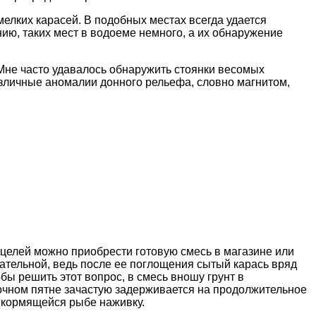
елких карасей. В подобных местах всегда удается
ию, таких мест в водоеме немного, а их обнаружение
 Мне часто удавалось обнаружить стоянки весомых
различные аномалии донного рельефа, словно магнитом,
целей можно приобрести готовую смесь в магазине или
тательной, ведь после ее поглощения сытый карась вряд
бы решить этот вопрос, в смесь вношу грунт в
мочном пятне зачастую задерживается на продолжительное
и кормящейся рыбе наживку.