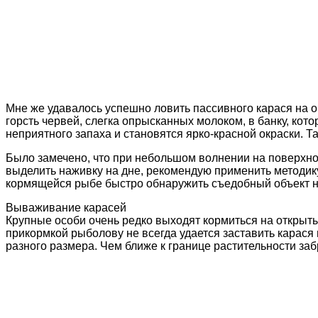
Мне же удавалось успешно ловить пассивного карася на 
горсть червей, слегка опрысканных молоком, в банку, к
неприятного запаха и становятся ярко-красной окраски. Та
Было замечено, что при небольшом волнении на поверхнос
выделить наживку на дне, рекомендую применить методик
кормящейся рыбе быстро обнаружить съедобный объект н
Вываживание карасей
Крупные особи очень редко выходят кормиться на открыт
прикормкой рыболову не всегда удается заставить карася
разного размера. Чем ближе к границе растительности за