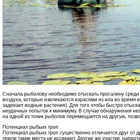
Сначала рыболову необходимо отыскать прогалину среди
воздуха, которые извлекаются карасями из ила во время 
задевает водные растения). Для того чтобы быстро отыска
неудачных попыток к минимуму. В случае обнаружения нес
на одной из точек рыболов перемещается на другую, поз
Потенциал рыбьих троп
Потенциал рыбьих троп существенно отличается друг от 
ловли такие места не иссякают. Другие же участки, напро