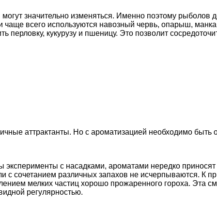
 могут значительно изменяться. Именно поэтому рыболов д
 чаще всего используются навозный червь, опарыш, манка,
ть перловку, кукурузу и пшеницу. Это позволит сосредоточи
личные аттрактанты. Но с ароматизацией необходимо быть
ыбы эксперименты с насадками, ароматами нередко принося
и с сочетанием различных запахов не исчерпываются. К пр
влением мелких частиц хорошо прожаренного гороха. Эта с
авидной регулярностью.