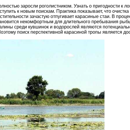
олностью заросли роголистником. Узнать о пригодности к 
иступить к новым поискам. Практика показывает, что очистк
астительности зачастую отпугивает карасиные стаи. В про
 становится некомфортным для длительного пребывания ры
огалины среди кувшинок и водорослей являются потенциаль
оэтому поиск перспективной карасиной тропы является до