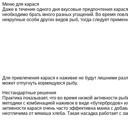
Меню для карася
Даже в течение одного дня вкусовые предпочтения карася
необходимо брать много разных угощений. Во время ловли
некрупные особи других видов рыб, тогда следует примени
Для привлечения карася к наживке не будут лишними раз
может отпугнуть кормящуюся рыбу.
Нестандартные решения
Практика показывает, что во время низкой активности р
методики с комбинацией наживок в виде «бутербродов» ил
активности карася очень часто эффективна манка с доба
неотличима от мякиша хлеба. Такая насадка работает с з