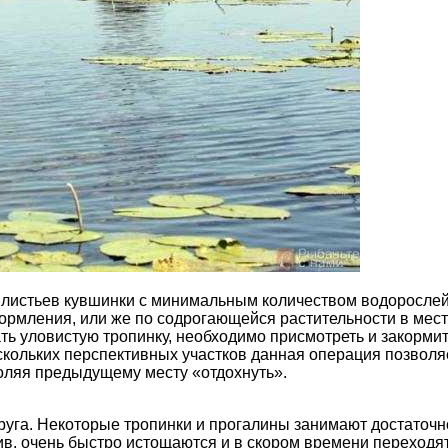
 листьев кувшинки с минимальным количеством водорослей
кормления, или же по содрогающейся растительности в мес
ть уловистую тропинку, необходимо присмотреть и закормить
кольких перспективных участков данная операция позволяе
воляя предыдущему месту «отдохнуть».
друга. Некоторые тропинки и прогалины занимают достаточ
тив, очень быстро истощаются и в скором времени переходя