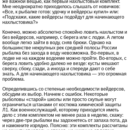
же важной вещью, как первый нахлыстовый комплект.
Мне неоднократно приходилось слышать от новичков:
«Все, к рыбалке готов: удочку и вейдерсы купил» или:
«Подскажи, какие вейдерсы подойдут для начинающего
нахлыстовика?»
Конечно, можно абсолютно спокойно ловить нахлыстом и
без вейдерсов, например, с берега или с лодки. А летом
вообще легко зайти в воду, сняв брюки. Однако на
большинстве некрупных рек средней полосы России
рыбалка без захода в воду невозможна. Во-первых, в
лодке не на каждом водоеме можно пройти. Во-вторых, с
берега ловить удобно далеко не везде: кусты мешают
сверху, сбоку, сзади, а иногда и спереди дают о себе
знать. А для начинающего нахлыстовика — это огромная
проблема.
Определившись со степенью необходимости вейдерсов,
обсудим их выбор. Начнем с ошибок. Некоторые
рыболовы «старой» школы или просто скупые могут
ограничиться штанами от костюма химической защиты
Л1. Как военнослужащий, которому приходится иметь
дело с этим комплектом не менее раза в неделю, скажу:
через две-три рыбалки вы задохнетесь от запаха пота, да
и намокните изрядно. Поясню: эти комплекты рассчитаны