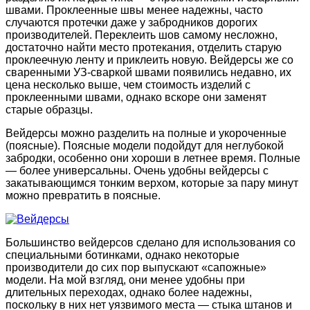
швами. Проклеенные швы менее надежны, часто
случаются протечки даже у забродников дорогих
производителей. Переклеить шов самому несложно,
достаточно найти место протекания, отделить старую
проклеечную ленту и приклеить новую. Вейдерсы же со
сваренными УЗ-сваркой швами появились недавно, их
цена несколько выше, чем стоимость изделий с
проклеенными швами, однако вскоре они заменят
старые образцы.
Вейдерсы можно разделить на полные и укороченные
(поясные). Поясные модели подойдут для неглубокой
забродки, особенно они хороши в летнее время. Полные
— более универсальны. Очень удобны вейдерсы с
закатывающимся тонким верхом, которые за пару минут
можно превратить в поясные.
Большинство вейдерсов сделано для использования со
специальными ботинками, однако некоторые
производители до сих пор выпускают «сапожные»
модели. На мой взгляд, они менее удобны при
длительных переходах, однако более надежны,
поскольку в них нет уязвимого места — стыка штанов и