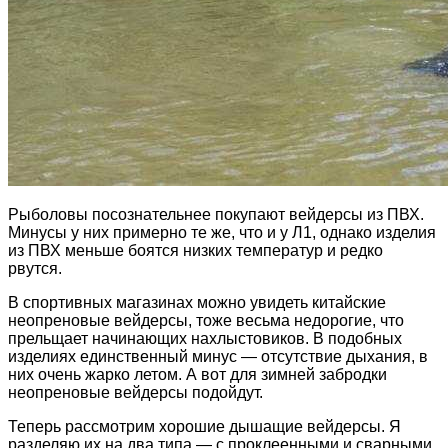
Рыболовы посознательнее покупают вейдерсы из ПВХ.
Минусы у них примерно те же, что и у Л1, однако изделия
из ПВХ меньше боятся низких температур и редко
рвутся.
В спортивных магазинах можно увидеть китайские
неопреновые вейдерсы, тоже весьма недорогие, что
прельщает начинающих нахлыстовиков. В подобных
изделиях единственный минус — отсутствие дыхания, в
них очень жарко летом. А вот для зимней забродки
неопреновые вейдерсы подойдут.
Теперь рассмотрим хорошие дышащие вейдерсы. Я
разделяю их на два типа — с проклеенными и сварными