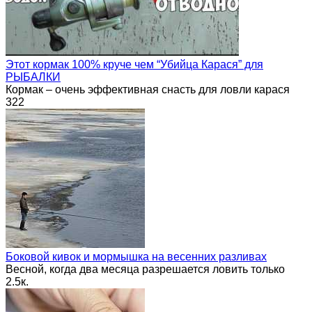
Этот кормак 100% круче чем “Убийца Карася” для
РЫБАЛКИ
Кормак – очень эффективная снасть для ловли карася
322
Боковой кивок и мормышка на весенних разливах
Весной, когда два месяца разрешается ловить только
2.5к.