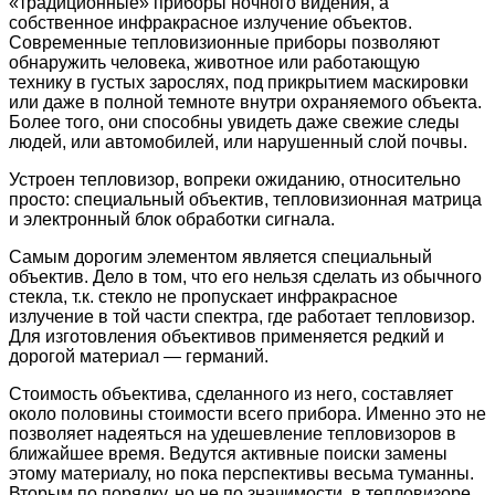
«традиционные» приборы ночного видения, а
собственное инфракрасное излучение объектов.
Современные тепловизионные приборы позволяют
обнаружить человека, животное или работающую
технику в густых зарослях, под прикрытием маскировки
или даже в полной темноте внутри охраняемого объекта.
Более того, они способны увидеть даже свежие следы
людей, или автомобилей, или нарушенный слой почвы.
Устроен тепловизор, вопреки ожиданию, относительно
просто: специальный объектив, тепловизионная матрица
и электронный блок обработки сигнала.
Самым дорогим элементом является специальный
объектив. Дело в том, что его нельзя сделать из обычного
стекла, т.к. стекло не пропускает инфракрасное
излучение в той части спектра, где работает тепловизор.
Для изготовления объективов применяется редкий и
дорогой материал — германий.
Стоимость объектива, сделанного из него, составляет
около половины стоимости всего прибора. Именно это не
позволяет надеяться на удешевление тепловизоров в
ближайшее время. Ведутся активные поиски замены
этому материалу, но пока перспективы весьма туманны.
Вторым по порядку, но не по значимости, в тепловизоре