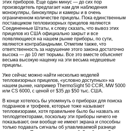
этих приборов. Еще один минус — до сих пор
производитель предлагает нам для наблюдения
монокуляры, бинокуляры и камеры и в очень
ограниченном количестве прицелы. Пока единственным
поставщиком тепловизорных прицелов являются
Соединенные Штаты, к слову сказать, что вывоз этих
прицелов из США официально закрыт и все
появляющиеся на нашем рынке приборы, по сути,
являются контрабандными. Отметим также, что
ответственность за нарушение этого закона достаточно
высока — до 10 лет тюрьмы. Все это вместе объясняет
весьма высокую наценку на эти весьма недешевые
прицелы.
Уже сейчас можно найти несколько моделей
тепловизорных прицелов, «условно доступных» на
нашем рынке, например ThermoSight 50 CCIR, MW 5000
или CS 6000, с ценой от $35 до $50 тыс. США.
В конце хотелось бы упомянуть о приборах для поиска
подранков и трофеев, которые тоже называют
тепловизорами, хотя правильнее было бы назвать их
теплодетекторами, поскольку эти приборы ничего не
показывают, они вообще не имеют экрана и способны
только подавать сигналы об улавливаемой разнице