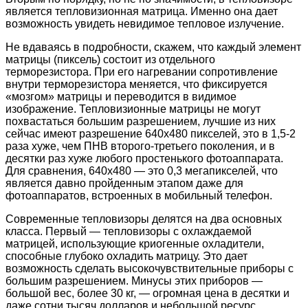
является тепловизионная матрица. Именно она дает
возможность увидеть невидимое тепловое излучение.
Не вдаваясь в подробности, скажем, что каждый элемент
матрицы (пиксель) состоит из отдельного
терморезистора. При его нагревании сопротивление
внутри терморезистора меняется, что фиксируется
«мозгом» матрицы и переводится в видимое
изображение. Тепловизионные матрицы не могут
похвастаться большим разрешением, лучшие из них
сейчас имеют разрешение 640х480 пикселей, это в 1,5-2
раза хуже, чем ПНВ второго-третьего поколения, и в
десятки раз хуже любого простенького фотоаппарата.
Для сравнения, 640х480 — это 0,3 мегапикселей, что
является давно пройденным этапом даже для
фотоаппаратов, встроенных в мобильный телефон.
Современные тепловизоры делятся на два основных
класса. Первый — тепловизоры с охлаждаемой
матрицей, использующие криогенные охладители,
способные глубоко охладить матрицу. Это дает
возможность сделать высокочувствительные приборы с
большим разрешением. Минусы этих приборов —
большой вес, более 30 кг, — огромная цена в десятки и
даже сотни тысяч долларов и небольшой ресурс