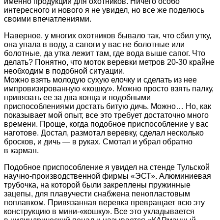
именно продукции для охотников. Ничего особо
интересного и нового я не увидел, но все же поделюсь
своими впечатлениями.
Наверное, у многих охотников бывало так, что сбил утку,
она упала в воду, а сапоги у вас не болотные или
болотные, да утка лежит там, где вода выше сапог. Что
делать? Понятно, что моток веревки метров 20-30 крайне
необходим в подобной ситуации.
Можно взять молодую сухую елочку и сделать из нее
импровизированную «кошку». Можно просто взять палку,
привязать ее за два конца и подобными
приспособлениями достать битую дичь. Можно… Но, как
показывает мой опыт, все это требует достаточно много
времени. Проще, когда подобное приспособление у вас
наготове. Достал, размотал веревку, сделал несколько
бросков, и дичь — в руках. Смотал и убрал обратно
в карман.
Подобное приспособление я увидел на стенде Тульской
научно-производственной фирмы «ЭСТ». Алюминиевая
трубочка, на которой были закреплены пружинные
зацепы, для плавучести снабжена пенопластовым
поплавком. Привязанная веревка превращает всю эту
конструкцию в мини-«кошку». Все это укладывается