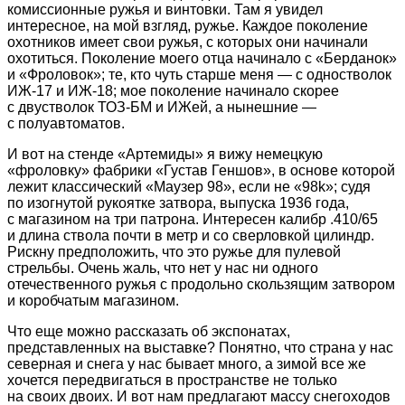
комиссионные ружья и винтовки. Там я увидел
интересное, на мой взгляд, ружье. Каждое поколение
охотников имеет свои ружья, с которых они начинали
охотиться. Поколение моего отца начинало с «Берданок»
и «Фроловок»; те, кто чуть старше меня — с одностволок
ИЖ-17 и ИЖ-18; мое поколение начинало скорее
с двустволок ТОЗ-БМ и ИЖей, а нынешние —
с полуавтоматов.
И вот на стенде «Артемиды» я вижу немецкую
«фроловку» фабрики «Густав Геншов», в основе которой
лежит классический «Маузер 98», если не «98k»; судя
по изогнутой рукоятке затвора, выпуска 1936 года,
с магазином на три патрона. Интересен калибр .410/65
и длина ствола почти в метр и со сверловкой цилиндр.
Рискну предположить, что это ружье для пулевой
стрельбы. Очень жаль, что нет у нас ни одного
отечественного ружья с продольно скользящим затвором
и коробчатым магазином.
Что еще можно рассказать об экспонатах,
представленных на выставке? Понятно, что страна у нас
северная и снега у нас бывает много, а зимой все же
хочется передвигаться в пространстве не только
на своих двоих. И вот нам предлагают массу снегоходов