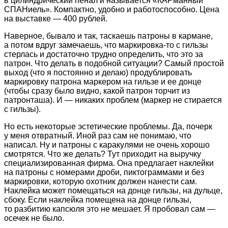
в цилиндрический пенал и называется «КАРманный
СПАНиель». Компактно, удобно и работоспособно. Цена
на выставке — 400 рублей.
Наверное, бывало и так, таскаешь патроны в кармане,
а потом вдруг замечаешь, что маркировка-то с гильзы
стерлась и достаточно трудно определить, что это за
патрон. Что делать в подобной ситуации? Самый простой
выход (что я постоянно и делаю) продублировать
маркировку патрона маркером на гильзе и ее донце
(чтобы сразу было видно, какой патрон торчит из
патронташа). И — никаких проблем (маркер не стирается
с гильзы).
Но есть некоторые эстетические проблемы. Да, почерк
у меня отвратный. Иной раз сам не понимаю, что
написал. Ну и патроны с каракулями не очень хорошо
смотрятся. Что же делать? Тут приходит на выручку
специализированная фирма. Она предлагает наклейки
на патроны с номерами дроби, пиктограммами и без
маркировки, которую охотник должен нанести сам.
Наклейка может помещаться на донце гильзы, на дульце,
сбоку. Если наклейка помещена на донце гильзы,
то разбитию капсюля это не мешает. Я пробовал сам —
осечек не было.