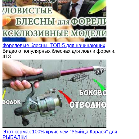
Форелевые блесны_ТОП-5 для начинающих
Видео о популярных блеснах для ловли форели.
413
Этот кормак 100% круче чем “Убийца Карася” для
РЫБАЛКИ