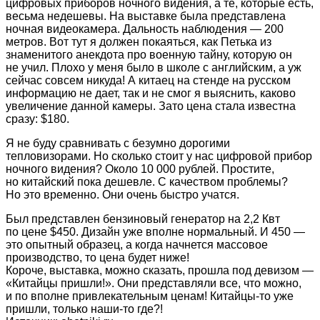
цифровых приборов ночного видения, а те, которые есть,
весьма недешевы. На выставке была представлена
ночная видеокамера. Дальность наблюдения — 200
метров. Вот тут я должен покаяться, как Петька из
знаменитого анекдота про военную тайну, которую он
не учил. Плохо у меня было в школе с английским, а уж
сейчас совсем никуда! А китаец на стенде на русском
информацию не дает, так и не смог я выяснить, каково
увеличение данной камеры. Зато цена стала известна
сразу: $180.
Я не буду сравнивать с безумно дорогими
тепловизорами. Но сколько стоит у нас цифровой прибор
ночного видения? Около 10 000 рублей. Простите,
но китайский пока дешевле. С качеством проблемы?
Но это временно. Они очень быстро учатся.
Был представлен бензиновый генератор на 2,2 Квт
по цене $450. Дизайн уже вполне нормальный. И 450 —
это опытный образец, а когда начнется массовое
производство, то цена будет ниже!
Короче, выставка, можно сказать, прошла под девизом —
«Китайцы пришли!». Они представляли все, что можно,
и по вполне привлекательным ценам! Китайцы-то уже
пришли, только наши-то где?!