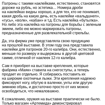
Патроны с такими наклейками, естественно, становятся
дороже на рубль, но эстетика… Номера дроби
на наклейках видны хорошо, а для тех, кто не понимает,
какая дробь на какую дичь, есть наклейки «вальдшнеп»,
«гусь», «волк», «кабан» и т.д. Есть наклейка «бутылка».
Но либо эта наклейка на патроны для борьбы с зеленым
змием, либо ею можно маркировать патроны,
предназначенные для развлекательной стрельбы.
Да, эта фирма уже представляла свою продукцию
на прошлой выставке. В этом году она представила
наклейки для патронов 20-го калибра. Они, естественно,
меньше по размеру и выдержаны в другой цветовой
гамме, отличной от наклеек 12-го калибра.
Сам я приобрел на выставке крепления, которые
фабрика «Маяк» ставила на снегоступы, а теперь
продает их отдельно. Я собираюсь поставить их
на широкие охотничьи лыжи. Эти крепления надежно
фиксируют ногу, обутую в валенки, унты или другую
зимнюю обувь, и достаточно просто от них можно
освободиться, что немаловажно.
К сожалению, оружия на выставке практически не было.
Только магазин «Артемида» демонстрировал