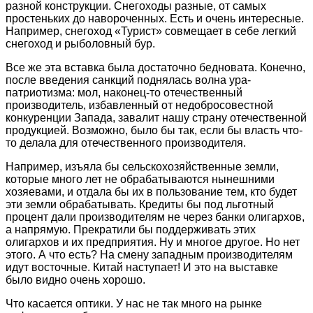
разной конструкции. Снегоходы разные, от самых
простеньких до навороченных. Есть и очень интересные.
Например, снегоход «Турист» совмещает в себе легкий
снегоход и рыболовный бур.
Все же эта вставка была достаточно бедновата. Конечно,
после введения санкций поднялась волна ура-
патриотизма: мол, наконец-то отечественный
производитель, избавленный от недобросовестной
конкуренции Запада, завалит нашу страну отечественной
продукцией. Возможно, было бы так, если бы власть что-
то делала для отечественного производителя.
Например, изъяла бы сельскохозяйственные земли,
которые много лет не обрабатываются нынешними
хозяевами, и отдала бы их в пользование тем, кто будет
эти земли обрабатывать. Кредиты бы под льготный
процент дали производителям не через банки олигархов,
а напрямую. Прекратили бы поддерживать этих
олигархов и их предприятия. Ну и многое другое. Но нет
этого. А что есть? На смену западным производителям
идут восточные. Китай наступает! И это на выставке
было видно очень хорошо.
Что касается оптики. У нас не так много на рынке