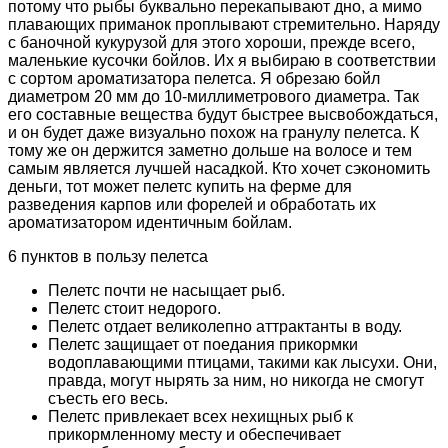
потому что рыбы буквально перекапывают дно, а мимо
плавающих приманок проплывают стремительно. Наряду
с баночной кукурузой для этого хороши, прежде всего,
маленькие кусочки бойлов. Их я выбираю в соответствии
с сортом ароматизатора пелетса. Я обрезаю бойл
диаметром 20 мм до 10-миллиметрового диаметра. Так
его составные вещества будут быстрее высвобождаться,
и он будет даже визуально похож на гранулу пелетса. К
тому же он держится заметно дольше на волосе и тем
самым является лучшей насадкой. Кто хочет сэкономить
деньги, тот может пелетс купить на ферме для
разведения карпов или форелей и обработать их
ароматизатором идентичным бойлам.
6 пунктов в пользу пелетса
Пелетс почти не насыщает рыб.
Пелетс стоит недорого.
Пелетс отдает великолепно аттрактанты в воду.
Пелетс защищает от поедания прикормки
водоплавающими птицами, такими как лысухи. Они,
правда, могут нырять за ним, но никогда не смогут
съесть его весь.
Пелетс привлекает всех нехищных рыб к
прикормленному месту и обеспечивает