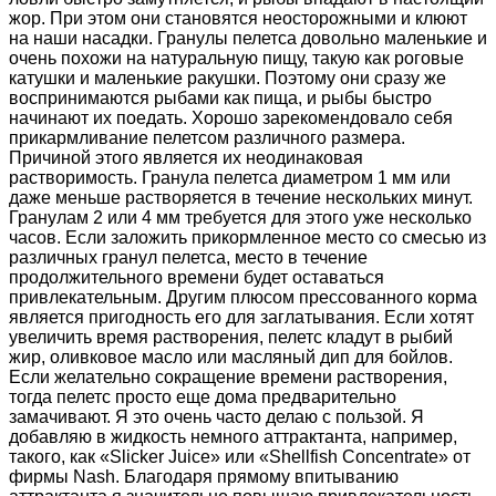
жор. При этом они становятся неосторожными и клюют
на наши насадки. Гранулы пелетса довольно маленькие и
очень похожи на натуральную пищу, такую как роговые
катушки и маленькие ракушки. Поэтому они сразу же
воспринимаются рыбами как пища, и рыбы быстро
начинают их поедать. Хорошо зарекомендовало себя
прикармливание пелетсом различного размера.
Причиной этого является их неодинаковая
растворимость. Гранула пелетса диаметром 1 мм или
даже меньше растворяется в течение нескольких минут.
Гранулам 2 или 4 мм требуется для этого уже несколько
часов. Если заложить прикормленное место со смесью из
различных гранул пелетса, место в течение
продолжительного времени будет оставаться
привлекательным. Другим плюсом прессованного корма
является пригодность его для заглатывания. Если хотят
увеличить время растворения, пелетс кладут в рыбий
жир, оливковое масло или масляный дип для бойлов.
Если желательно сокращение времени растворения,
тогда пелетс просто еще дома предварительно
замачивают. Я это очень часто делаю с пользой. Я
добавляю в жидкость немного аттрактанта, например,
такого, как «Slicker Juice» или «Shellfish Concentrate» от
фирмы Nash. Благодаря прямому впитыванию