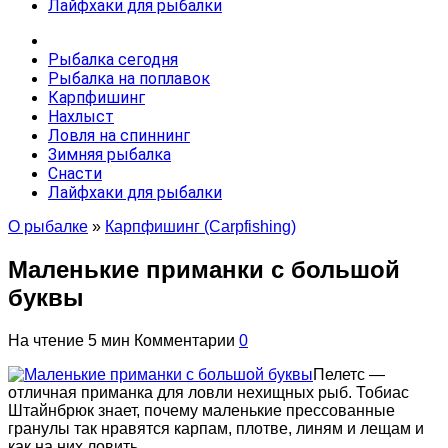
Лайфхаки для рыбалки
Рыбалка сегодня
Рыбалка на поплавок
Карпфишинг
Нахлыст
Ловля на спиннинг
Зимняя рыбалка
Снасти
Лайфхаки для рыбалки
О рыбалке
»
Карпфишинг (Carpfishing)
Маленькие приманки с большой
буквы
На чтение
5 мин
Комментарии
0
Пелетс —
отличная приманка для ловли нехищных рыб. Тобиас
Штайнбрюк знает, почему маленькие прессованные
гранулы так нравятся карпам, плотве, линям и лещам и
как на них ловить.