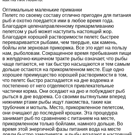
Оптимальные маленькие приманки
Пелетс по своему составу отлично пригоден для питания
рыб и охотно поедается ими в любое время года.
Благодаря целенаправленному прикармливанию
пелетсом у рыб может наступить настоящий жор.
Благодаря хорошей растворимости пелетс быстрее
переваривается рыбами, чем твердые, как камень,
бойлы или зерновая прикормка. Все это идет на пользу
нам, рыболовам. Сокращенное время пребывания пищи
в желудочно-кишечном тракте рыбы означает, что рыбы
чаще питаются, не так быстро насыщаются и тем самым
дольше остаются на прикормленном месте. Еще одно
хорошее преимущество хорошей растворимости в том,
что пелетс быстро распадается на дне водоема и
постепенно от него отделяются привлекательные
частички корма. Они оседают на дно и побуждают рыб
рыться в дне водоема. Со своими вытянутыми вперед
нижними ртами рыбы ищут лакомства, такие как
трубочник и мотыль. Место, прикормленное пелетсом,
они очищают до последней крошки. Эта процедура
занимает рыб по сравнению с питанием на месте,
прикормленном только бойлами, намного дольше. Во
время этой энергичной фазы питания вода на месте
ловли быстро замутняется, и рыбы впадают в настоящий